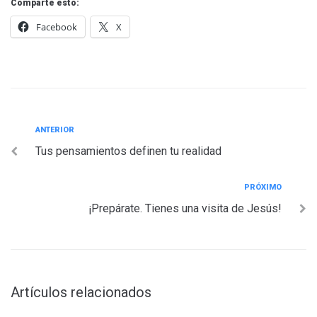
Comparte esto:
Facebook
X
Navegación
Anterior
ANTERIOR
Tus pensamientos definen tu realidad
de
entradas
Próximo
PRÓXIMO
¡Prepárate. Tienes una visita de Jesús!
Artículos relacionados