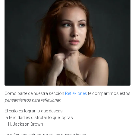
Como parte de nuestra sección
Reflexiones
te compartimos estos
pensamientos para reflexionar
:
El éxito es lograr lo que deseas,
la felicidad es disfrutar lo que logras.
– H. Jackson Brown