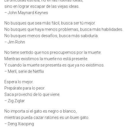
La dificultad estriba, no en las nuevas ideas,
sino en lograr escapar de las viejas ideas.
– John Maynard Keynes
No busques que sea más fácil, busca ser tú mejor.
No busques que haya menos problemas, busca más habilidades.
No busques menos desafíos, busca más sabiduría.
– Jim Rohn
No tiene sentido que nos preocupemos por la muerte.
Mientras existimos la muerte no está presente.
Y cuando la muerte se presenta es que ya no existimos.
– Merlí, serie de Netflix
Espera lo mejor.
Prepárate para lo peor.
Saca provecho de lo que viene.
– Zig Ziglar
No importa si el gato es negro o blanco,
mientras pueda cazar ratones es un buen gato.
– Deng Xiaoping