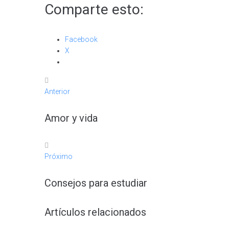
Comparte esto:
Facebook
X
Anterior
Navegación
Anterior
de
Amor y vida
entradas
Próximo
Próximo
Consejos para estudiar
Artículos relacionados