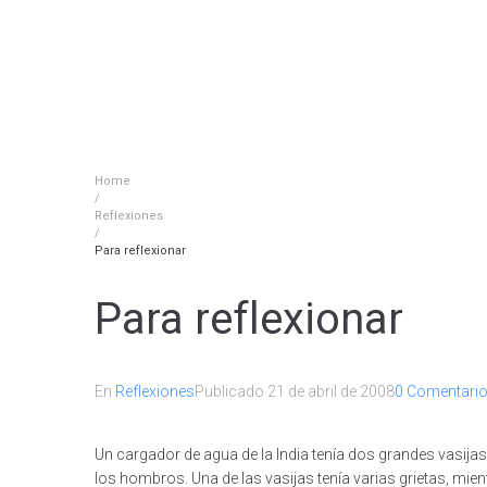
Home
/
Reflexiones
/
Para reflexionar
Para reflexionar
En
Reflexiones
Publicado
21 de abril de 2008
0 Comentario
Un cargador de agua de la India tenía dos grandes vasija
los hombros. Una de las vasijas tenía varias grietas, mient