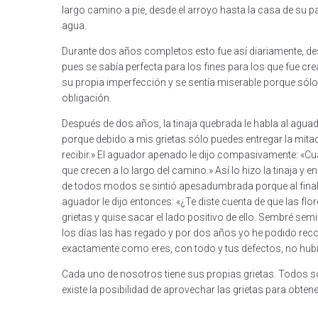
largo camino a pie, desde el arroyo hasta la casa de su pat
agua.
Durante dos años completos esto fue así diariamente, des
pues se sabía perfecta para los fines para los que fue c
su propia imperfección y se sentía miserable porque sólo
obligación.
Después de dos años, la tinaja quebrada le habla al agua
porque debido a mis grietas sólo puedes entregar la mitad
recibir.» El aguador apenado le dijo compasivamente: «Cu
que crecen a lo largo del camino.» Así lo hizo la tinaja y
de todos modos se sintió apesadumbrada porque al final, s
aguador le dijo entonces: «¿Te diste cuenta de que las fl
grietas y quise sacar el lado positivo de ello. Sembré sem
los días las has regado y por dos años yo he podido recog
exactamente como eres, con todo y tus defectos, no hubie
Cada uno de nosotros tiene sus propias grietas. Todos 
existe la posibilidad de aprovechar las grietas para obte