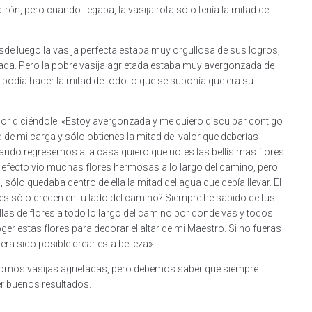
rón, pero cuando llegaba, la vasija rota sólo tenía la mitad del
de luego la vasija perfecta estaba muy orgullosa de sus logros,
reada. Pero la pobre vasija agrietada estaba muy avergonzada de
 podía hacer la mitad de todo lo que se suponía que era su
dor diciéndole: «Estoy avergonzada y me quiero disculpar contigo
 de mi carga y sólo obtienes la mitad del valor que deberías
ando regresemos a la casa quiero que notes las bellísimas flores
 en efecto vio muchas flores hermosas a lo largo del camino, pero
ólo quedaba dentro de ella la mitad del agua que debía llevar. El
ores sólo crecen en tu lado del camino? Siempre he sabido de tus
illas de flores a todo lo largo del camino por donde vas y todos
er estas flores para decorar el altar de mi Maestro. Si no fueras
ra sido posible crear esta belleza».
somos vasijas agrietadas, pero debemos saber que siempre
ner buenos resultados.