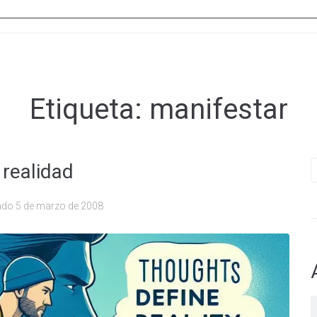
Etiqueta:
manifestar
B
 realidad
ado
5 de marzo de 2008