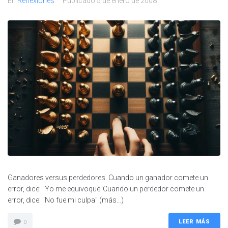
En
Reflexiones
Publicado
5 de enero de 2008
Ganadores versus perdedores. Cuando un ganador comete un
error, dice: "Yo me equivoqué"Cuando un perdedor comete un
error, dice: "No fue mi culpa" (más…)
LEER MÁS
0