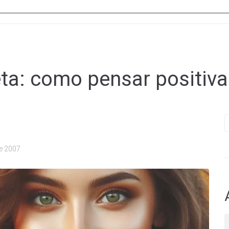
eta:
como pensar positiv
B
e 2007