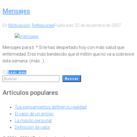
Mensajes
En
Motivación
,
Reflexiones
Publicado
22 de diciembre de 2007
Mensajes para ti: * Si te has despertado hoy con más salud que
enfermedad. Eres más bendecido que el millón que no va a sobrevivir
esta semana. (más…)
0
Leer más
Buscar
Buscar
Artículos populares
Tus pensamientos definen tu realidad
El valor de un amigo
La misión personal
Definición de valor